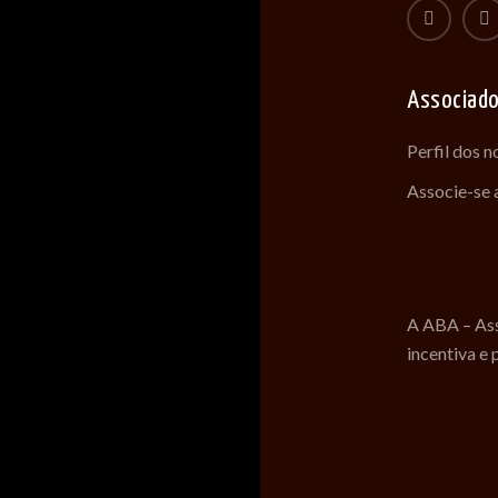
Associad
Perfil dos 
Associe-se
A ABA – Ass
incentiva e 