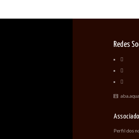
Redes So
aba.aqu
Associad
Perfil dos 