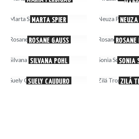
MARQ
MARTA SPIER
NEUZA 
ROSANE GAUSS
ROSANE 
SILVANA POHL
SONIA 
SUELY CAUDURO
ZILÁ T