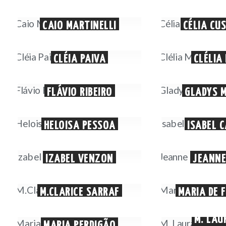
CAIO MARTINELLI
CÉLIA CU
CLÉIA PAIVA
CLÉLIA
FLÁVIO RIBEIRO
GLADYS 
HELOISA PESSOA
ISABEL 
IZABEL VENZON
JEANNE
M.CLARICE SARRAF
MARIA DE 
M. LAU
MARIA PERDIGÃO