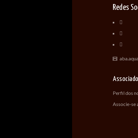
Redes So
aba.aqu
Associad
Perfil dos 
Associe-se