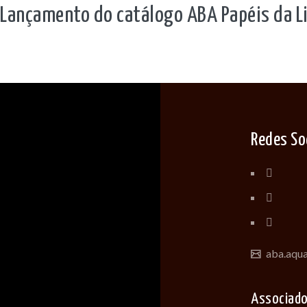
Lançamento do catálogo ABA Papéis da L
Redes So
aba.aqu
Associad