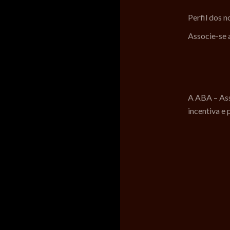
Perfil dos 
Associe-se
A ABA – Ass
incentiva e 