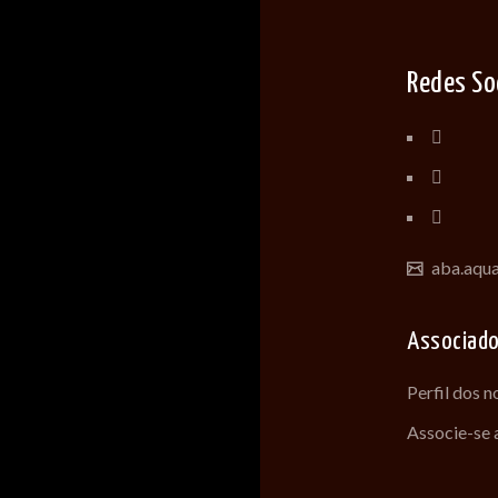
Redes So
aba.aqu
Associad
Perfil dos 
Associe-se