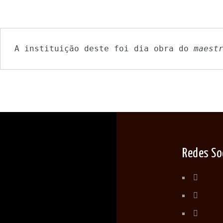
A instituição deste foi dia obra do 
maest
Redes So