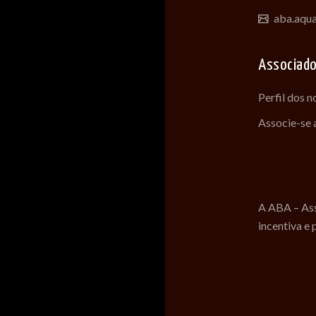
aba.aqu
Associad
Perfil dos 
Associe-se
A ABA – Ass
incentiva e 