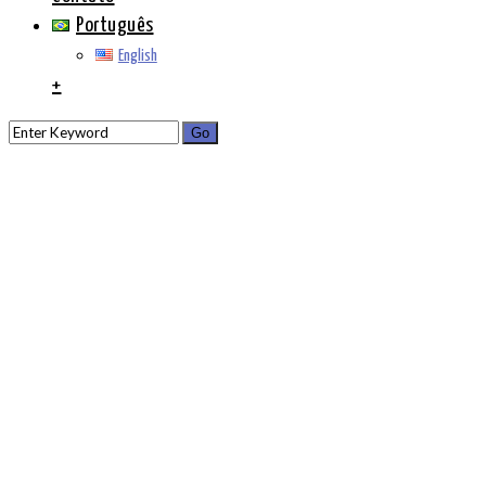
Português
English
+