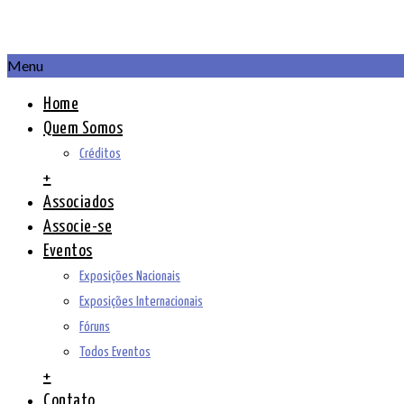
Menu
Home
Quem Somos
Créditos
+
Associados
Associe-se
Eventos
Exposições Nacionais
Exposições Internacionais
Fóruns
Todos Eventos
+
Contato