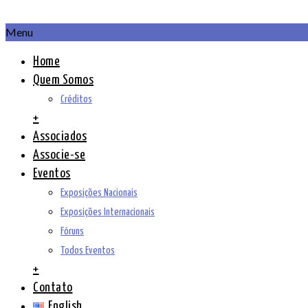
Menu
Home
Quem Somos
Créditos
+
Associados
Associe-se
Eventos
Exposições Nacionais
Exposições Internacionais
Fóruns
Todos Eventos
+
Contato
English