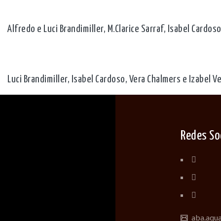
Alfredo e Luci Brandimiller, M.Clarice Sarraf, Isabel Cardos
Luci Brandimiller, Isabel Cardoso, Vera Chalmers e Izabel 
Redes So
aba.aqu