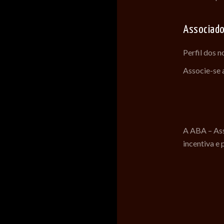
Associad
Perfil dos 
Associe-se
A ABA – Ass
incentiva e 