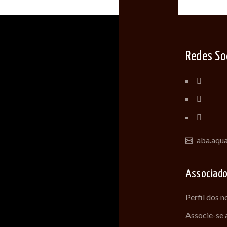
Redes So
aba.aqu
Associad
Perfil dos 
Associe-se