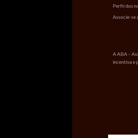
Perfil dos 
Associe-se
A ABA – Ass
incentiva e 