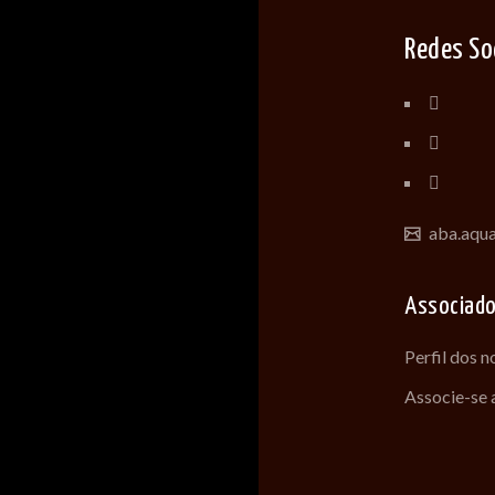
Redes So
aba.aqu
Associad
Perfil dos 
Associe-se