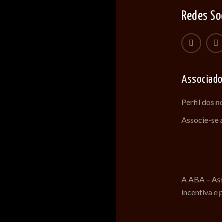
Redes So
Associad
Perfil dos 
Associe-se
A ABA – Ass
incentiva e 