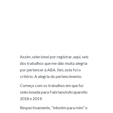
colegas incríveis e talentosos, vejo um
espírito de corpo em torno desse algo que
é ao mesmo tempo comum a todos e
diferente para cada um. Estilos, técnicas,
expressividade, linguagens, trajetórias,
questionamentos estéticos.
Assim, selecionei por registrar, aqui, seis
dos trabalhos que me dão muita alegria
por pertencer à ABA. Sim, este foi o
critério. A alegria do pertencimento.
Começo com os trabalhos em que fui
selecionada para FabrianoInAcquarello
2018 e 2019.
Respectivamente, “Inhotim para mim” e