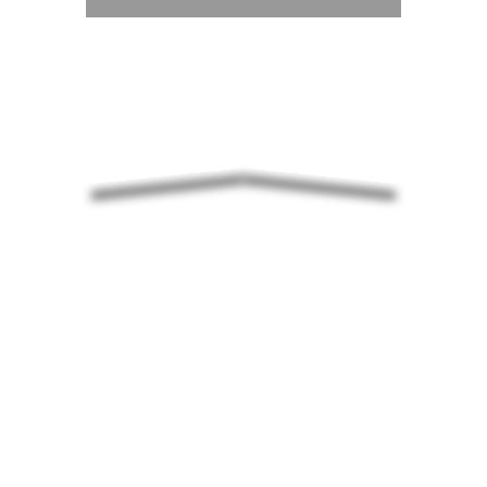
COLORINDO O FUTURO – A ABA
APRESENTA A EXPOSIÇÃO DAS
AQUARELAS DE ANA LUPINACCI
Ana Lupinacci (Ana Lucia Gimenez Ribeiro
Lupinacci) é designer, artista visual e