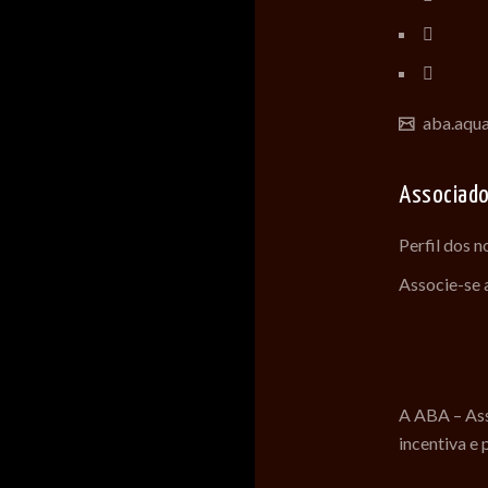
aba.aqu
Associad
Perfil dos 
Associe-se
A ABA – Ass
incentiva e 