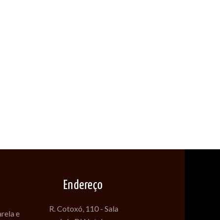
Endereço
R. Cotoxó, 110 - Sala
rela e