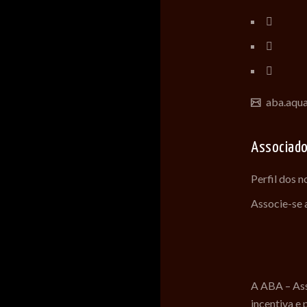
aba.aqu
Associad
Perfil dos 
Associe-se
A ABA – Ass
incentiva e 