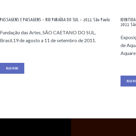
PASSAGENS E PAISAGENS – RIO PARAÍBA DO SUL – 2011 São Paulo
IDENTIDA
2011 São
Fundação das Artes, SÃO CAETANO DO SUL,
Exposiç
Brasil.19 de agosto a 11 de setembro de 2011.
de Aqua
Aquarel
READ MORE
READ MO