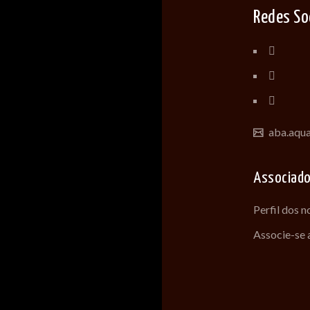
Redes So
aba.aqu
Associad
Perfil dos 
Associe-se