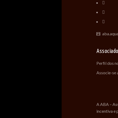
aba.aqu
Associad
Perfil dos 
Associe-se
A ABA – Ass
incentiva e 