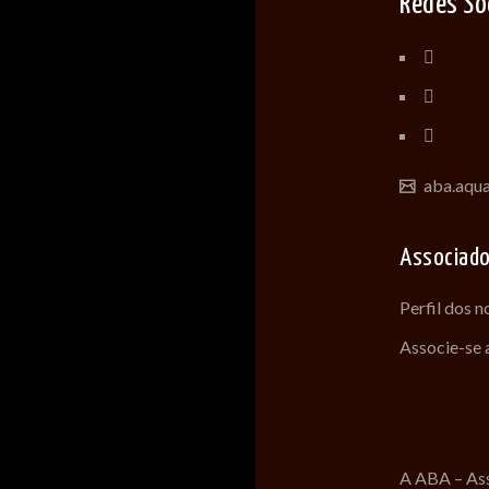
Redes So
aba.aqu
Associad
Perfil dos 
Associe-se
A ABA – Ass