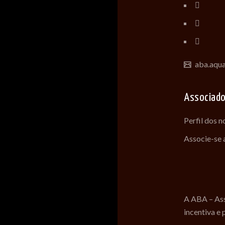
aba.aqu
Associad
Perfil dos 
Associe-se
A ABA – Ass
incentiva e 