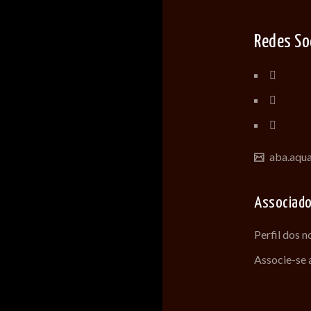
Redes So
aba.aqu
Associad
Perfil dos 
Associe-se