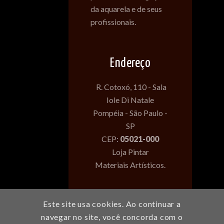
da aquarela e de seus
profissionais.
Endereço
R. Cotoxó, 110 - Sala
Iole Di Natale
Pompéia - São Paulo -
SP
CEP:
05021-000
Loja Pintar
Materiais Artísticos.
Desenvolvido com
Este site usa cookies. Ao continuar a
amor por Felipe
navegar no site, você concorda com o