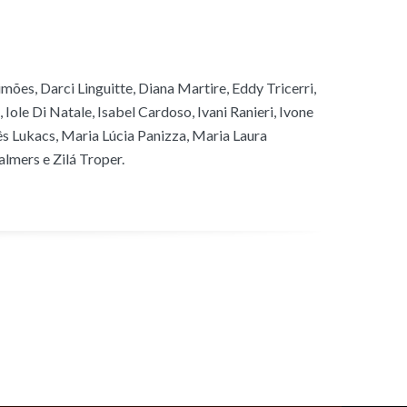
imões, Darci Linguitte, Diana Martire, Eddy Tricerri,
Iole Di Natale, Isabel Cardoso, Ivani Ranieri, Ivone
nês Lukacs, Maria Lúcia Panizza, Maria Laura
lmers e Zilá Troper.