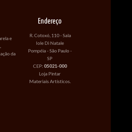
Endereço
R. Cotoxó, 110 - Sala
rela e
Iole Di Natale
,
Pompéia - São Paulo -
gação da
SP
CEP:
05021-000
Loja Pintar
Materiais Artísticos.