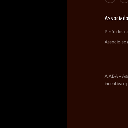
Associad
Perfil dos 
Associe-se
A ABA – Ass
incentiva e 