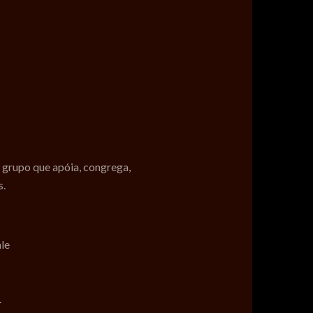
 grupo que apóia, congrega,
s.
ale
.