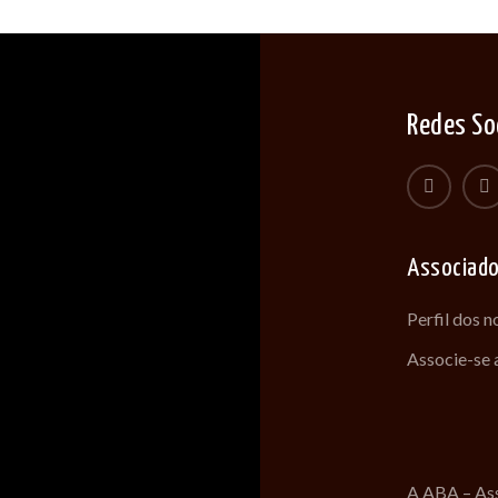
Redes So
Associad
Perfil dos 
Associe-se
A ABA – Ass