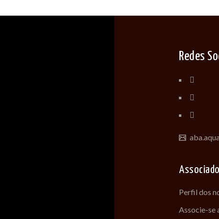
Redes So
aba.aqu
Associad
Perfil dos 
Associe-se