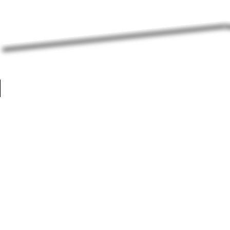
COLORINDO O FUTURO – A ABA APRESENTA A EXPOSIÇ
O mais importante pra mim, sobre o propósito de fazer arte, cons
aprendizado e a evolução não parem de crescer. Por isso a aquarel
mais dinâmico e prazeroso.
Ideal para uma pintura em plein air.
Gostaria de também agradecer essa ótima oportunidade que a ABA
para que haja interação entre os associados e suas formas de expre
CONTATO