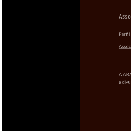
Asso
Perfi
Assoc
A ABA
a divu