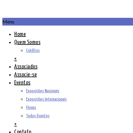
Menu
Home
Quem Somos
Créditos
+
Associados
Associe-se
Eventos
Exposições Nacionais
Exposições Internacionais
Fóruns
Todos Eventos
+
Contato