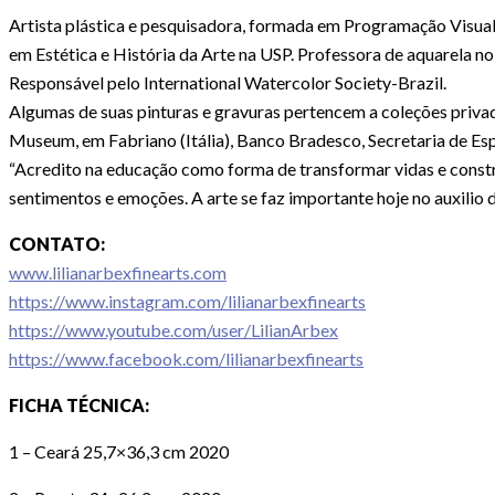
Artista plástica e pesquisadora, formada em Programação Visual
em Estética e História da Arte na USP. Professora de aquarela n
Responsável pelo International Watercolor Society-Brazil.
Algumas de suas pinturas e gravuras pertencem a coleções privad
Museum, em Fabriano (Itália), Banco Bradesco, Secretaria de Esp
“Acredito na educação como forma de transformar vidas e constr
sentimentos e emoções. A arte se faz importante hoje no auxilio d
CONTATO:
www.lilianarbexfinearts.com
https://www.instagram.com/lilianarbexfinearts
https://www.youtube.com/user/LilianArbex
https://www.facebook.com/lilianarbexfinearts
FICHA TÉCNICA:
1 – Ceará 25,7×36,3 cm 2020