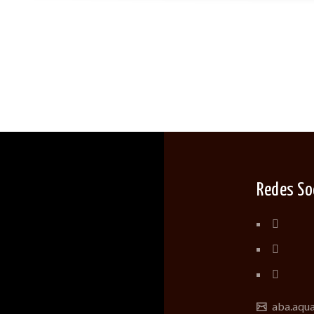
Redes So
aba.aqu