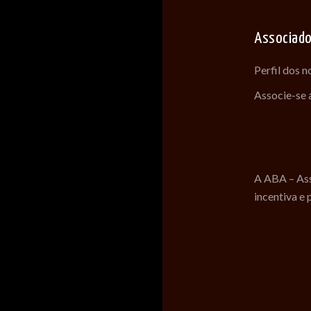
Associad
Perfil dos 
Associe-se
A ABA – Ass
incentiva e 