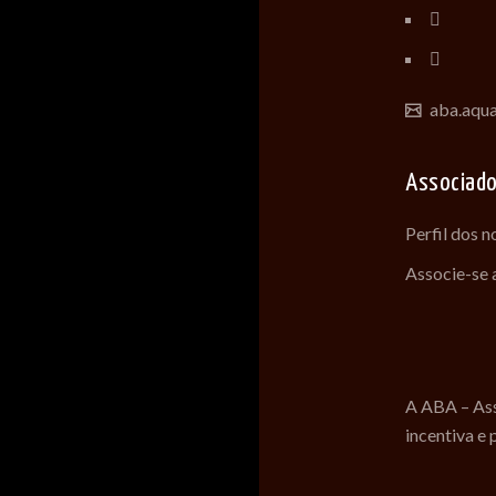
aba.aqu
Associad
Perfil dos 
Associe-se
A ABA – Ass
incentiva e 