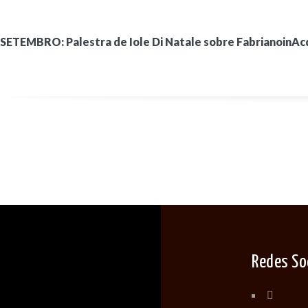
SETEMBRO: Palestra de Iole Di Natale sobre FabrianoinAc
Redes So