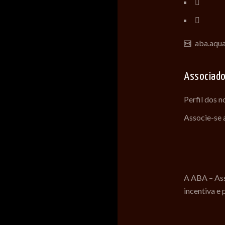
aba.aqu
Associad
Perfil dos 
Associe-se
A ABA – Ass
incentiva e 