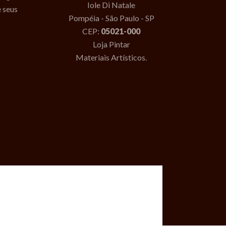
Iole Di Natale
e seus
Pompéia - São Paulo - SP
CEP:
05021-000
Loja Pintar
Materiais Artísticos.
lipe Couto