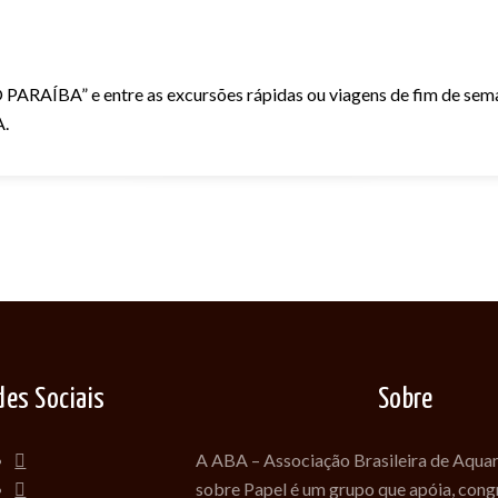
PARAÍBA” e entre as excursões rápidas ou viagens de fim de se
A.
des Sociais
Sobre
A ABA – Associação Brasileira de Aquar
sobre Papel é um grupo que apóia, congr