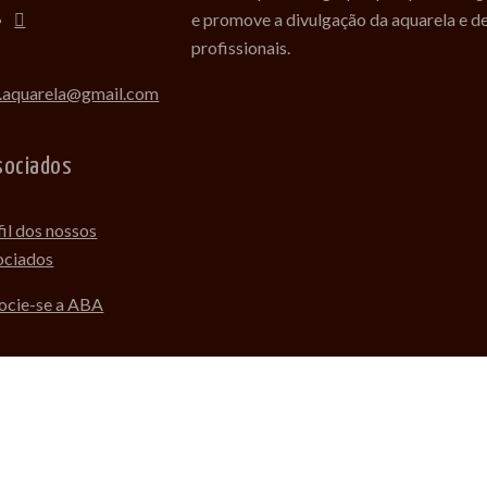
e promove a divulgação da aquarela e d
profissionais.
.aquarela@gmail.com
sociados
fil dos nossos
ociados
ocie-se a ABA
Desenvolvido com amor por Fe