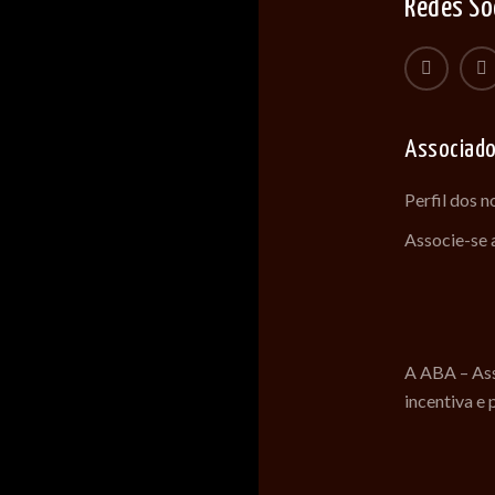
Redes So
Associad
Perfil dos 
Associe-se
A ABA – Ass
incentiva e 