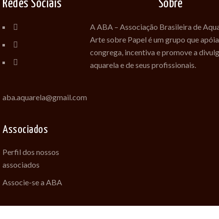
Redes Sociais
Sobre
A ABA – Associação Brasileira de Aqua
Arte sobre Papel é um grupo que apóia
congrega, incentiva e promove a divul
aquarela e de seus profissionais.
aba.aquarela@gmail.com
Associados
Perfil dos nossos
associados
Associe-se a ABA
Desenvolvido com amor por Feli