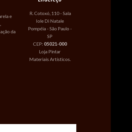
R. Cotoxó, 110 - Sala
rela e
Iole Di Natale
,
Pompéia - São Paulo -
gação da
SP
CEP:
05021-000
Loja Pintar
Materiais Artísticos.
pe Couto