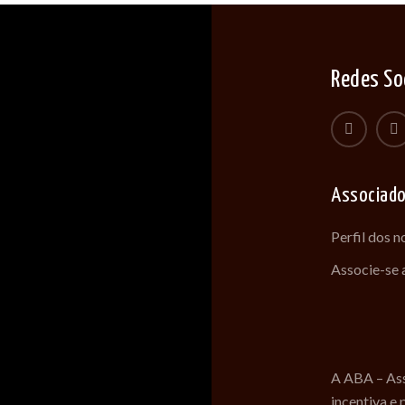
Redes So
Associad
Perfil dos 
Associe-se
A ABA – Ass
incentiva e 