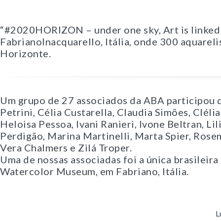
“#2020HORIZON – under one sky, Art is linked 
FabrianoInacquarello, Itália, onde 300 aquarel
Horizonte.
Um grupo de 27 associados da ABA participou
Petrini, Célia Custarella, Claudia Simões, Clél
Heloisa Pessoa, Ivani Ranieri, Ivone Beltran, Li
Perdigão, Marina Martinelli, Marta Spier, Rosem
Vera Chalmers e Zilá Troper.
Uma de nossas associadas foi a única brasileira 
Watercolor Museum, em Fabriano, Itália.
L