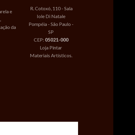
R. Cotoxó, 110 - Sala
rela e
Iole Di Natale
,
Pompéia - São Paulo -
gação da
SP
CEP:
05021-000
Loja Pintar
Materiais Artísticos.
pe Couto