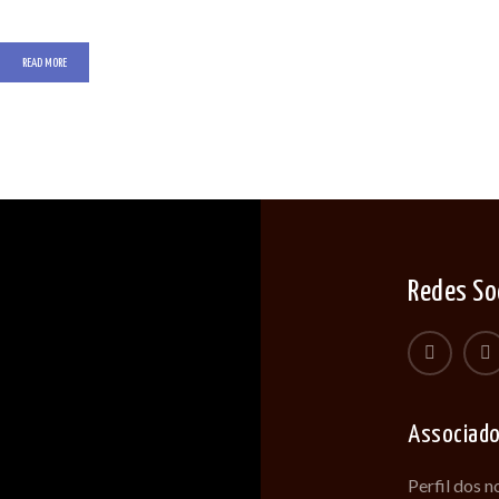
READ MORE
Redes So
Associad
Perfil dos 