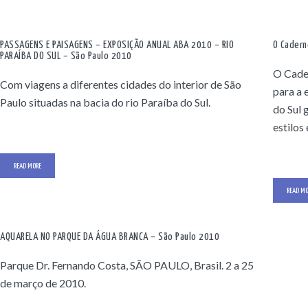
PASSAGENS E PAISAGENS – EXPOSIÇÃO ANUAL ABA 2010 – RIO
O Cadern
PARAÍBA DO SUL – São Paulo 2010
O Cader
Com viagens a diferentes cidades do interior de São
para a 
Paulo situadas na bacia do rio Paraíba do Sul.
do Sul 
estilos
READ MORE
READ MO
AQUARELA NO PARQUE DA ÁGUA BRANCA – São Paulo 2010
Parque Dr. Fernando Costa, SÃO PAULO, Brasil. 2 a 25
de março de 2010.