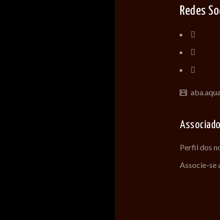
Redes So
aba.aqu
Associad
Perfil dos 
Associe-se