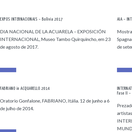
EXPOS INTERNACIONAIS – Bolívia 2017
AIA – IN
DIA NACIONAL DE LA ACUARELA – EXPOSICIÓN
Mostra 
INTERNACIONAL, Museo Tambo Quirquincho, em 23
Spagna
de agosto de 2017.
de set
Read More
Read Mor
FABRIANO in ACQUARELLO 2014
INTERNAT
Fase II 
Oratorio Gonfalone, FABRIANO, Itália. 12 de junho a 6
Prezado
de julho de 2014.
artist
INTER
MUNDO 
Read More