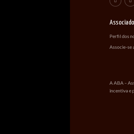
Associad
Perfil dos 
Associe-se
A ABA – Ass
incentiva e 