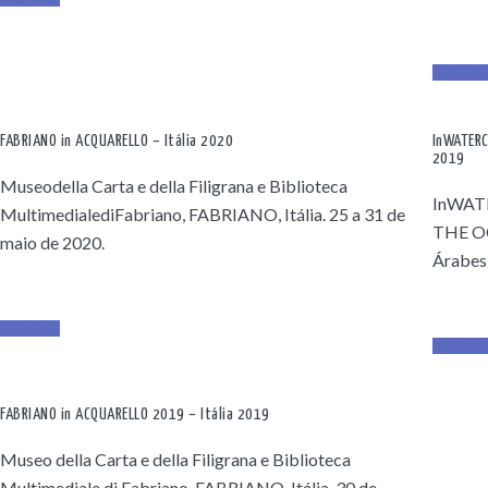
Read Mor
FABRIANO in ACQUARELLO – Itália 2020
InWATERC
2019
Museodella Carta e della Filigrana e Biblioteca
InWAT
MultimedialediFabriano, FABRIANO, Itália. 25 a 31 de
THE OC
maio de 2020.
Árabes,
Read More
Read Mor
FABRIANO in ACQUARELLO 2019 – Itália 2019
Museo della Carta e della Filigrana e Biblioteca
Multimediale di Fabriano, FABRIANO, Itália. 30 de