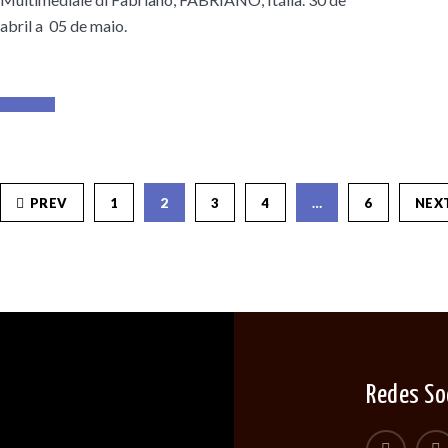
abril a 05 de maio.
Read More
PREV
1
2
3
4
…
6
NEX
Redes So