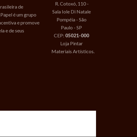
R. Cotoxó, 110 -
asileira de
Sala Iole Di Natale
 Papel é um grupo
Pompéia - São
incentiva e promove
Paulo - SP
la e de seus
CEP:
05021-000
Loja Pintar
Materiais Artísticos.
or por Felipe Couto