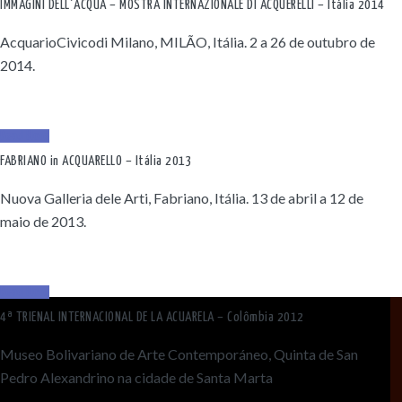
IMMAGINI DELL´ACQUA – MOSTRA INTERNAZIONALE DI ACQUERELLI – Itália 2014
AcquarioCivicodi Milano, MILÃO, Itália. 2 a 26 de outubro de
2014.
Read More
FABRIANO in ACQUARELLO – Itália 2013
Nuova Galleria dele Arti, Fabriano, Itália. 13 de abril a 12 de
maio de 2013.
Read More
4ª TRIENAL INTERNACIONAL DE LA ACUARELA – Colômbia 2012
Museo Bolivariano de Arte Contemporáneo, Quinta de San
Pedro Alexandrino na cidade de Santa Marta